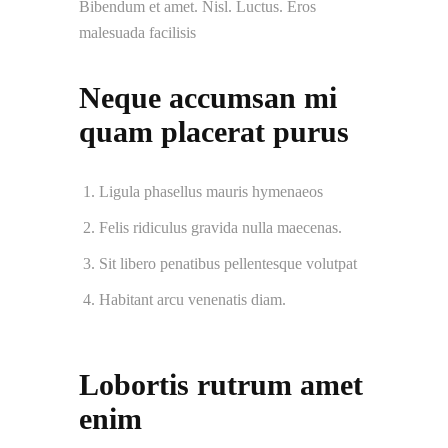
Bibendum et amet. Nisl. Luctus. Eros
malesuada facilisis
Neque accumsan mi
quam placerat purus
Ligula phasellus mauris hymenaeos
Felis ridiculus gravida nulla maecenas.
Sit libero penatibus pellentesque volutpat
Habitant arcu venenatis diam.
Lobortis rutrum amet
enim