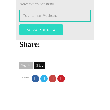
Note: We do not spam
Share:
Tag List
Blog
Share: