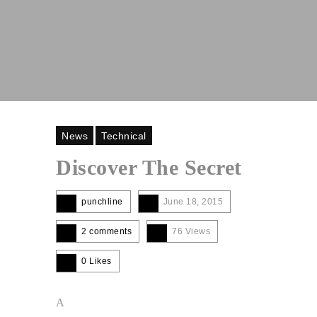
News
Technical
Discover The Secret
punchline
June 18, 2015
2 comments
76 Views
0
Likes
A