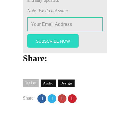
and stay updated.
Note: We do not spam
Share:
Tag List
Audio
Design
Share: