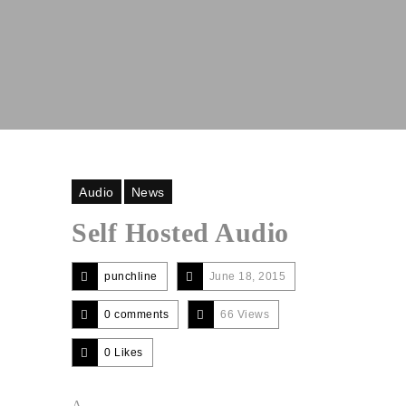
Audio
News
Self Hosted Audio
punchline
June 18, 2015
0 comments
66 Views
0
Likes
A